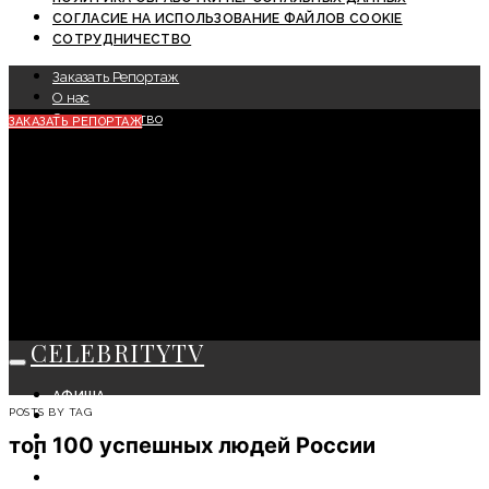
СОГЛАСИЕ НА ИСПОЛЬЗОВАНИЕ ФАЙЛОВ COOKIE
СОТРУДНИЧЕСТВО
Заказать Репортаж
О нас
Сотрудничество
ЗАКАЗАТЬ РЕПОРТАЖ
CELEBRITYTV
АФИША
POSTS BY TAG
СОБЫТИЯ
КРАСОТА
топ 100 успешных людей России
МОДА
ЛИЧНОСТЬ