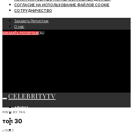
СОГЛАСИЕ НА ИСПОЛЬЗОВАНИЕ ФАЙЛОВ COOKIE
СОТРУДНИЧЕСТВО
Заказать Репортаж
О нас
Сотрудничество
ЗАКАЗАТЬ РЕПОРТАЖ
CELEBRITYTV
АФИША
POSTS BY TAG
СОБЫТИЯ
КРАСОТА
топ 30
МОДА
ЛИЧНОСТЬ
1 ПОСТ