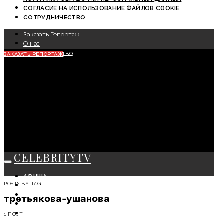
СОГЛАСИЕ НА ИСПОЛЬЗОВАНИЕ ФАЙЛОВ COOKIE
СОТРУДНИЧЕСТВО
Заказать Репортаж
О нас
Сотрудничество
ЗАКАЗАТЬ РЕПОРТАЖ
CELEBRITYTV
АФИША
POSTS BY TAG
СОБЫТИЯ
КРАСОТА
третьякова-ушанова
МОДА
ЛИЧНОСТЬ
1 ПОСТ