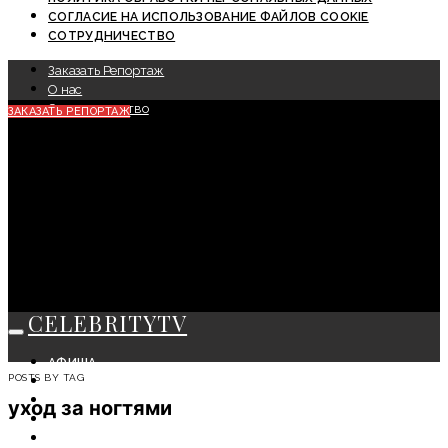
СОГЛАСИЕ НА ИСПОЛЬЗОВАНИЕ ФАЙЛОВ COOKIE
СОТРУДНИЧЕСТВО
Заказать Репортаж
О нас
Сотрудничество
ЗАКАЗАТЬ РЕПОРТАЖ
CELEBRITYTV
АФИША
POSTS BY TAG
СОБЫТИЯ
КРАСОТА
уход за ногтями
МОДА
ЛИЧНОСТЬ