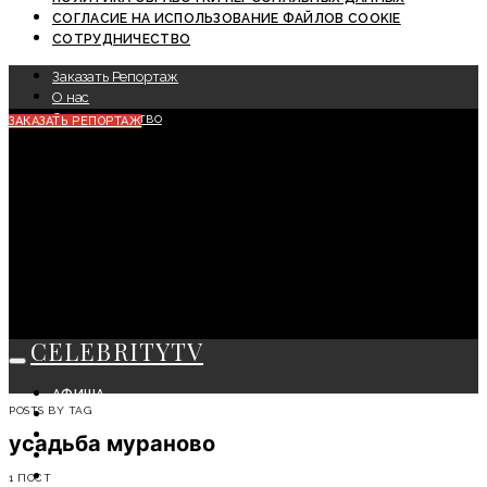
СОГЛАСИЕ НА ИСПОЛЬЗОВАНИЕ ФАЙЛОВ COOKIE
СОТРУДНИЧЕСТВО
Заказать Репортаж
О нас
Сотрудничество
ЗАКАЗАТЬ РЕПОРТАЖ
CELEBRITYTV
АФИША
POSTS BY TAG
СОБЫТИЯ
КРАСОТА
усадьба мураново
МОДА
ЛИЧНОСТЬ
1 ПОСТ