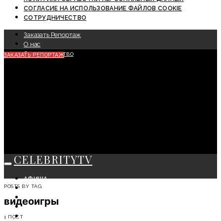
СОГЛАСИЕ НА ИСПОЛЬЗОВАНИЕ ФАЙЛОВ COOKIE
СОТРУДНИЧЕСТВО
Заказать Репортаж
О нас
Сотрудничество
ЗАКАЗАТЬ РЕПОРТАЖ
CELEBRITYTV
АФИША
POSTS BY TAG
СОБЫТИЯ
КРАСОТА
видеоигры
МОДА
ЛИЧНОСТЬ
1 ПОСТ