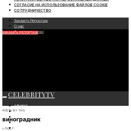
СОГЛАСИЕ НА ИСПОЛЬЗОВАНИЕ ФАЙЛОВ COOKIE
СОТРУДНИЧЕСТВО
Заказать Репортаж
О нас
Сотрудничество
ЗАКАЗАТЬ РЕПОРТАЖ
CELEBRITYTV
АФИША
POSTS BY TAG
СОБЫТИЯ
КРАСОТА
виноградник
МОДА
ЛИЧНОСТЬ
1 ПОСТ