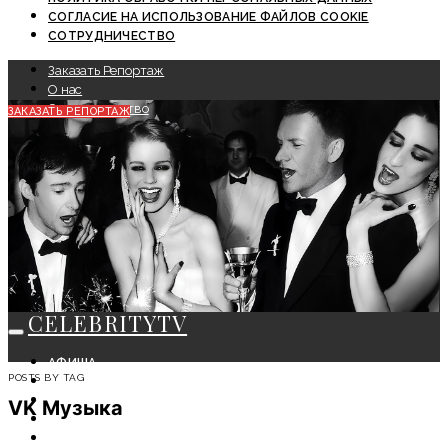
СОГЛАСИЕ НА ИСПОЛЬЗОВАНИЕ ФАЙЛОВ COOKIE
СОТРУДНИЧЕСТВО
Заказать Репортаж
О нас
Сотрудничество
ЗАКАЗАТЬ РЕПОРТАЖ
CELEBRITYTV
АФИША
POSTS BY TAG
СОБЫТИЯ
КРАСОТА
VK Музыка
МОДА
ЛИЧНОСТЬ