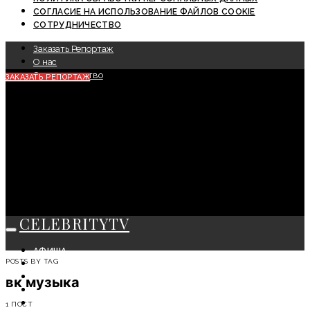
СОГЛАСИЕ НА ИСПОЛЬЗОВАНИЕ ФАЙЛОВ COOKIE
СОТРУДНИЧЕСТВО
Заказать Репортаж
О нас
Сотрудничество
ЗАКАЗАТЬ РЕПОРТАЖ
CELEBRITYTV
АФИША
POSTS BY TAG
СОБЫТИЯ
КРАСОТА
вк музыка
МОДА
ЛИЧНОСТЬ
1 ПОСТ