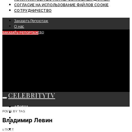
СОГЛАСИЕ НА ИСПОЛЬЗОВАНИЕ ФАЙЛОВ COOKIE
СОТРУДНИЧЕСТВО
Заказать Репортаж
О нас
Сотрудничество
ЗАКАЗАТЬ РЕПОРТАЖ
CELEBRITYTV
АФИША
POSTS BY TAG
СОБЫТИЯ
КРАСОТА
Владимир Левин
МОДА
ЛИЧНОСТЬ
1 ПОСТ