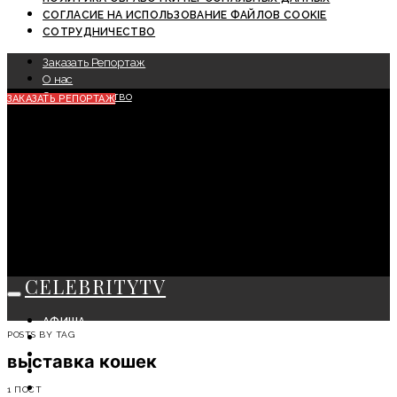
СОГЛАСИЕ НА ИСПОЛЬЗОВАНИЕ ФАЙЛОВ COOKIE
СОТРУДНИЧЕСТВО
Заказать Репортаж
О нас
Сотрудничество
ЗАКАЗАТЬ РЕПОРТАЖ
CELEBRITYTV
АФИША
POSTS BY TAG
СОБЫТИЯ
КРАСОТА
выставка кошек
МОДА
ЛИЧНОСТЬ
1 ПОСТ