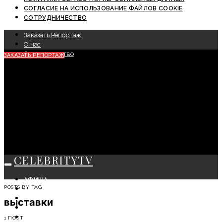
СОГЛАСИЕ НА ИСПОЛЬЗОВАНИЕ ФАЙЛОВ COOKIE
СОТРУДНИЧЕСТВО
Заказать Репортаж
О нас
Сотрудничество
ЗАКАЗАТЬ РЕПОРТАЖ
CELEBRITYTV
АФИША
POSTS BY TAG
СОБЫТИЯ
КРАСОТА
выставки
МОДА
ЛИЧНОСТЬ
1 ПОСТ