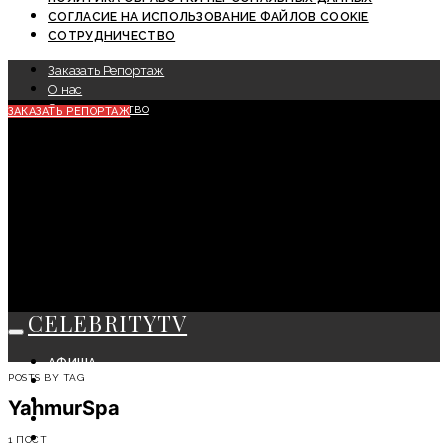
СОГЛАСИЕ НА ИСПОЛЬЗОВАНИЕ ФАЙЛОВ COOKIE
СОТРУДНИЧЕСТВО
Заказать Репортаж
О нас
Сотрудничество
ЗАКАЗАТЬ РЕПОРТАЖ
CELEBRITYTV
АФИША
POSTS BY TAG
СОБЫТИЯ
КРАСОТА
YahmurSpa
МОДА
ЛИЧНОСТЬ
1 ПОСТ