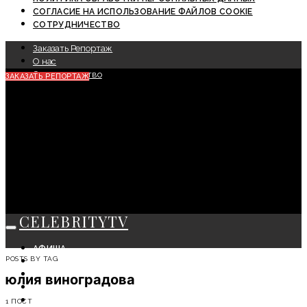
СОГЛАСИЕ НА ИСПОЛЬЗОВАНИЕ ФАЙЛОВ COOKIE
СОТРУДНИЧЕСТВО
Заказать Репортаж
О нас
Сотрудничество
ЗАКАЗАТЬ РЕПОРТАЖ
CELEBRITYTV
АФИША
POSTS BY TAG
СОБЫТИЯ
КРАСОТА
юлия виноградова
МОДА
ЛИЧНОСТЬ
1 ПОСТ