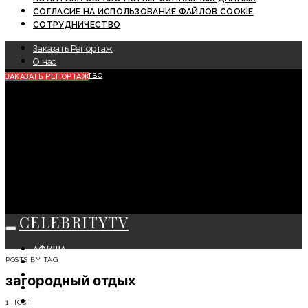
СОГЛАСИЕ НА ИСПОЛЬЗОВАНИЕ ФАЙЛОВ COOKIE
СОТРУДНИЧЕСТВО
Заказать Репортаж
О нас
Сотрудничество
ЗАКАЗАТЬ РЕПОРТАЖ
CELEBRITYTV
АФИША
POSTS BY TAG
СОБЫТИЯ
КРАСОТА
загородный отдых
МОДА
ЛИЧНОСТЬ
1 ПОСТ