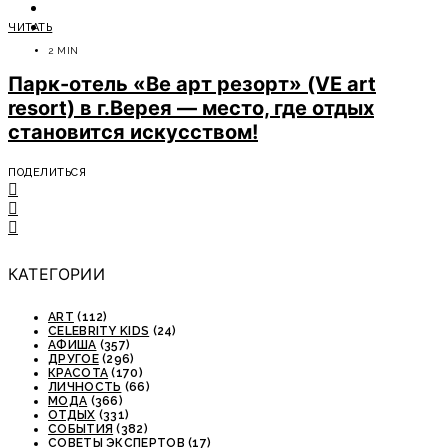
ОТДЫХ
ЧИТАТЬ
СОВЕТЫ ЭКСПЕРТОВ
2 MIN
Парк-отель «Ве арт резорт» (VE art
resort) в г.Верея — место, где отдых
становится искусством!
ПОДЕЛИТЬСЯ
КАТЕГОРИИ
ART
(112)
CELEBRITY KIDS
(24)
АФИША
(357)
ДРУГОЕ
(296)
КРАСОТА
(170)
ЛИЧНОСТЬ
(66)
МОДА
(366)
ОТДЫХ
(331)
СОБЫТИЯ
(382)
СОВЕТЫ ЭКСПЕРТОВ
(17)