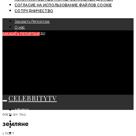
СОГЛАСИЕ НА ИСПОЛЬЗОВАНИЕ ФАЙЛОВ COOKIE
СОТРУДНИЧЕСТВО
Заказать Репортаж
О нас
Сотрудничество
ЗАКАЗАТЬ РЕПОРТАЖ
CELEBRITYTV
АФИША
POSTS BY TAG
СОБЫТИЯ
КРАСОТА
земляне
МОДА
ЛИЧНОСТЬ
1 ПОСТ