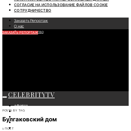
СОГЛАСИЕ НА ИСПОЛЬЗОВАНИЕ ФАЙЛОВ COOKIE
СОТРУДНИЧЕСТВО
Заказать Репортаж
О нас
Сотрудничество
ЗАКАЗАТЬ РЕПОРТАЖ
CELEBRITYTV
АФИША
POSTS BY TAG
СОБЫТИЯ
КРАСОТА
Булгаковский дом
МОДА
ЛИЧНОСТЬ
1 ПОСТ