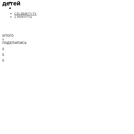
детей
ОТДЫХ
СОВЕТЫ ЭКСПЕРТОВ
CELEBRITYTV
2 МИНУТЫ
ИТОГО
0
ПОДЕЛИЛИСЬ
0
0
0