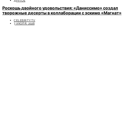
ДРУГОЕ
Роскошь двойного удовольствия: «Даниссимо» создал
творожные десерты в коллаборации с эскимо «Магнат»
CELEBRITYTV
7 ИЮЛЯ, 2026