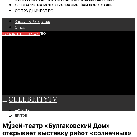
СОГЛАСИЕ НА ИСПОЛЬЗОВАНИЕ ФАЙЛОВ COOKIE
СОТРУДНИЧЕСТВО
Заказать Репортаж
О нас
Сотрудничество
ЗАКАЗАТЬ РЕПОРТАЖ
CELEBRITYTV
АФИША
ДРУГОЕ
СОБЫТИЯ
КРАСОТА
Музей-театр «Булгаковский Дом»
МОДА
открывает выставку работ «солнечных»
ЛИЧНОСТЬ