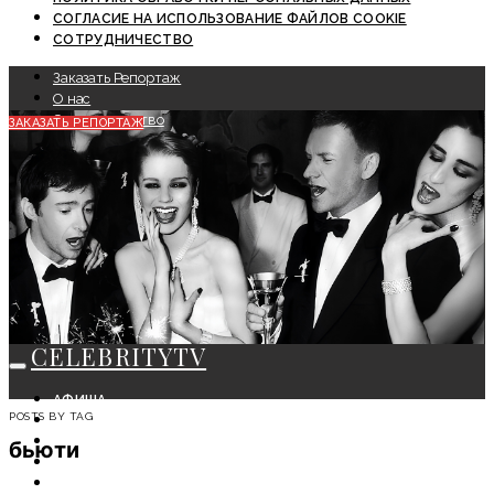
СОГЛАСИЕ НА ИСПОЛЬЗОВАНИЕ ФАЙЛОВ COOKIE
СОТРУДНИЧЕСТВО
Заказать Репортаж
О нас
Сотрудничество
ЗАКАЗАТЬ РЕПОРТАЖ
CELEBRITYTV
АФИША
POSTS BY TAG
СОБЫТИЯ
КРАСОТА
бьюти
МОДА
ЛИЧНОСТЬ