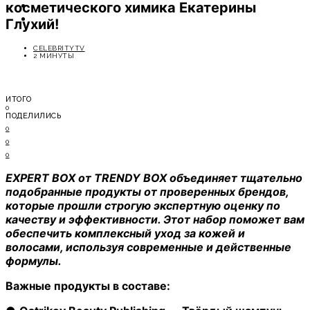
косметического химика Екатерины
ОТДЫХ
СОВЕТЫ ЭКСПЕРТОВ
Глухий!
CELEBRITYTV
2 МИНУТЫ
ИТОГО
0
ПОДЕЛИЛИСЬ
0
0
0
EXPERT BOX от TRENDY BOX объединяет тщательно
подобранные продукты от проверенных брендов,
которые прошли строгую экспертную оценку по
качеству и эффективности. Этот набор поможет вам
обеспечить комплексный уход за кожей и
волосами, используя современные и действенные
формулы.
Важные продукты в составе: