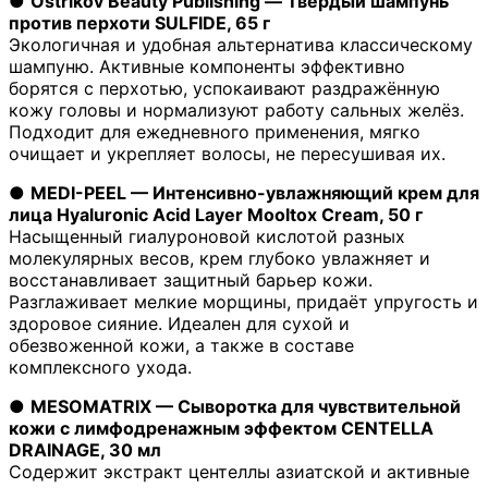
●
Ostrikov Beauty Publishing — Твёрдый шампунь
против перхоти SULFIDE, 65 г
Экологичная и удобная альтернатива классическому
шампуню. Активные компоненты эффективно
борятся с перхотью, успокаивают раздражённую
кожу головы и нормализуют работу сальных желёз.
Подходит для ежедневного применения, мягко
очищает и укрепляет волосы, не пересушивая их.
●
MEDI-PEEL — Интенсивно-увлажняющий крем для
лица Hyaluronic Acid Layer Mooltox Cream, 50 г
Насыщенный гиалуроновой кислотой разных
молекулярных весов, крем глубоко увлажняет и
восстанавливает защитный барьер кожи.
Разглаживает мелкие морщины, придаёт упругость и
здоровое сияние. Идеален для сухой и
обезвоженной кожи, а также в составе
комплексного ухода.
●
MESOMATRIX — Сыворотка для чувствительной
кожи с лимфодренажным эффектом CENTELLA
DRAINAGE, 30 мл
Содержит экстракт центеллы азиатской и активные