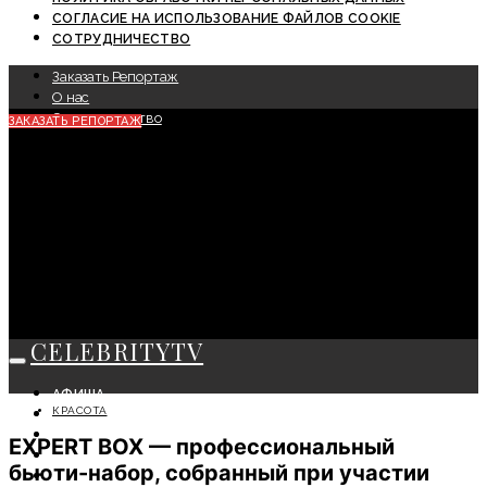
СОГЛАСИЕ НА ИСПОЛЬЗОВАНИЕ ФАЙЛОВ COOKIE
СОТРУДНИЧЕСТВО
Заказать Репортаж
О нас
Сотрудничество
ЗАКАЗАТЬ РЕПОРТАЖ
CELEBRITYTV
АФИША
КРАСОТА
СОБЫТИЯ
КРАСОТА
EXPERT BOX — профессиональный
МОДА
бьюти-набор, собранный при участии
ЛИЧНОСТЬ