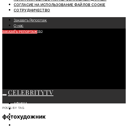
СОГЛАСИЕ НА ИСПОЛЬЗОВАНИЕ ФАЙЛОВ COOKIE
СОТРУДНИЧЕСТВО
Заказать Репортаж
О нас
Сотрудничество
ЗАКАЗАТЬ РЕПОРТАЖ
CELEBRITYTV
АФИША
POSTS BY TAG
СОБЫТИЯ
КРАСОТА
фотохудожник
МОДА
ЛИЧНОСТЬ