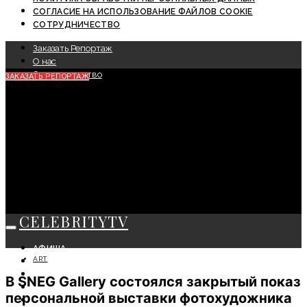
СОГЛАСИЕ НА ИСПОЛЬЗОВАНИЕ ФАЙЛОВ COOKIE
СОТРУДНИЧЕСТВО
Заказать Репортаж
О нас
Сотрудничество
ЗАКАЗАТЬ РЕПОРТАЖ
CELEBRITYTV
АФИША
ART
СОБЫТИЯ
КРАСОТА
В SNEG Gallery состоялся закрытый показ
МОДА
персональной выставки фотохудожника
ЛИЧНОСТЬ