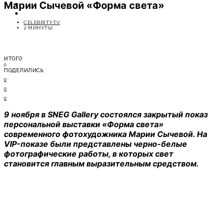
Марии Сычевой «Форма света»
ОТДЫХ
СОВЕТЫ ЭКСПЕРТОВ
CELEBRITYTV
2 МИНУТЫ
ИТОГО
0
ПОДЕЛИЛИСЬ
0
0
0
9 ноября в SNEG Gallery состоялся закрытый показ
персональной выставки «Форма света»
современного фотохудожника Марии Сычевой. На
VIP-показе были представлены черно-белые
фотографические работы, в которых свет
становится главным выразительным средством.