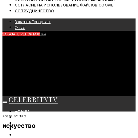
СОГЛАСИЕ НА ИСПОЛЬЗОВАНИЕ ФАЙЛОВ COOKIE
СОТРУДНИЧЕСТВО
Заказать Репортаж
О нас
Сотрудничество
ЗАКАЗАТЬ РЕПОРТАЖ
CELEBRITYTV
АФИША
POSTS BY TAG
СОБЫТИЯ
КРАСОТА
искусство
МОДА
ЛИЧНОСТЬ