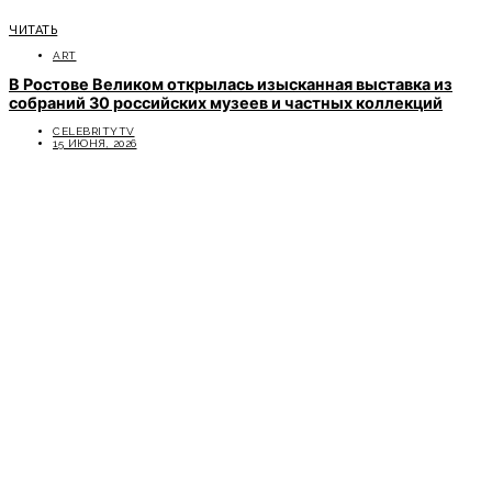
ЧИТАТЬ
ART
В Ростове Великом открылась изысканная выставка из
собраний 30 российских музеев и частных коллекций
CELEBRITYTV
15 ИЮНЯ, 2026