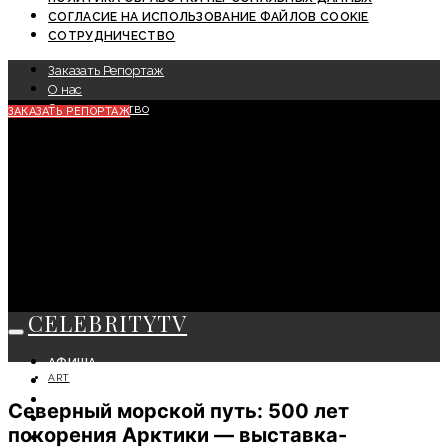
СОГЛАСИЕ НА ИСПОЛЬЗОВАНИЕ ФАЙЛОВ COOKIE
СОТРУДНИЧЕСТВО
Заказать Репортаж
О нас
Сотрудничество
ЗАКАЗАТЬ РЕПОРТАЖ
CELEBRITYTV
АФИША
ART
СОБЫТИЯ
КРАСОТА
Северный морской путь: 500 лет
МОДА
покорения Арктики — выставка-
ЛИЧНОСТЬ