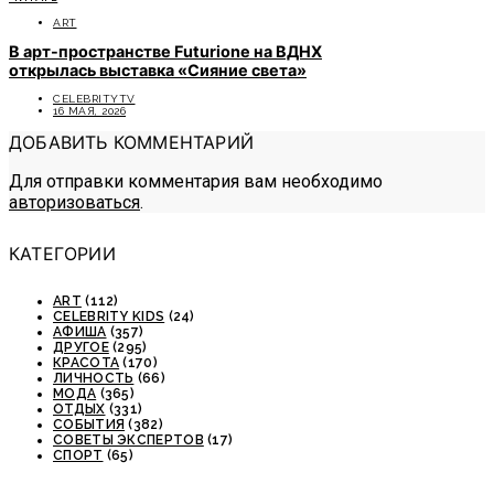
ART
В арт-пространстве Futurione на ВДНХ
открылась выставка «Сияние света»
CELEBRITYTV
16 МАЯ, 2026
ДОБАВИТЬ КОММЕНТАРИЙ
Для отправки комментария вам необходимо
авторизоваться
.
КАТЕГОРИИ
ART
(112)
CELEBRITY KIDS
(24)
АФИША
(357)
ДРУГОЕ
(295)
КРАСОТА
(170)
ЛИЧНОСТЬ
(66)
МОДА
(365)
ОТДЫХ
(331)
СОБЫТИЯ
(382)
СОВЕТЫ ЭКСПЕРТОВ
(17)
СПОРТ
(65)