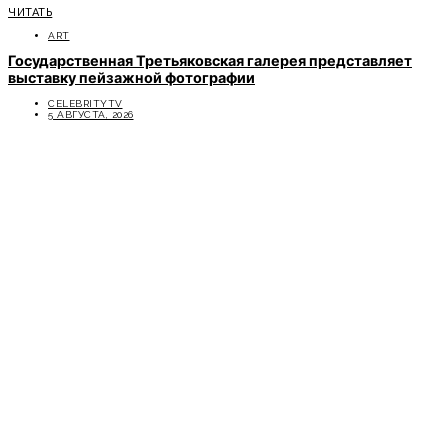
ЧИТАТЬ
ART
Государственная Третьяковская галерея представляет
выставку пейзажной фотографии
CELEBRITYTV
5 АВГУСТА, 2026