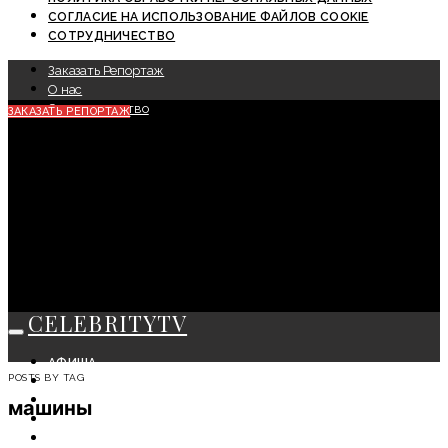
СОГЛАСИЕ НА ИСПОЛЬЗОВАНИЕ ФАЙЛОВ COOKIE
СОТРУДНИЧЕСТВО
Заказать Репортаж
О нас
Сотрудничество
ЗАКАЗАТЬ РЕПОРТАЖ
CELEBRITYTV
АФИША
POSTS BY TAG
СОБЫТИЯ
КРАСОТА
машины
МОДА
ЛИЧНОСТЬ