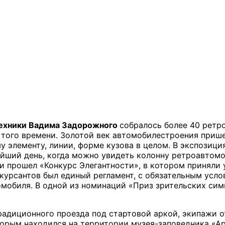
ехники Вадима Задорожного
собралось более 40 ретр
ого времени. Золотой век автомобилестроения пришелс
 элементу, линии, форме кузова в целом. В экспозици
йший день, когда можно увидеть колонну ретроавтомоб
ди прошел «Конкурс Элегантности», в котором приняли
нкурсантов был единый регламент, с обязательным усл
мобиля. В одной из номинаций «Приз зрительских сим
радиционного проезда под стартовой аркой, экипажи 
орым находился на территории музея-заповедника «Ар