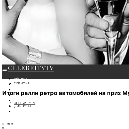
CELEBRITYTV
АФИША
СОБЫТИЯ
СОБЫТИЯ
КРАСОТА
Итоги ралли ретро автомобилей на приз 
МОДА
ЛИЧНОСТЬ
CELEBRITYTV
ОТДЫХ
3 МИНУТЫ
СОВЕТЫ ЭКСПЕРТОВ
ИТОГО
0