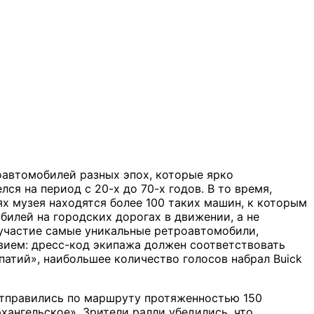
оавтомобилей разных эпох, которые ярко
я на период с 20-х до 70-х годов. В то время,
ях музея находятся более 100 таких машин, к которым
илей на городских дорогах в движении, а не
 участие самые уникальные ретроавтомобили,
овием: дресс-код экипажа должен соответствовать
патий», наибольшее количество голосов набрал Buick
отправились по маршруту протяженностью 150
хангельское». Зрители ралли убедились, что