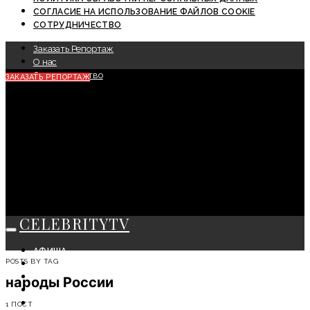
СОГЛАСИЕ НА ИСПОЛЬЗОВАНИЕ ФАЙЛОВ COOKIE
СОТРУДНИЧЕСТВО
Заказать Репортаж
О нас
Сотрудничество
ЗАКАЗАТЬ РЕПОРТАЖ
CELEBRITYTV
АФИША
POSTS BY TAG
СОБЫТИЯ
КРАСОТА
народы России
МОДА
ЛИЧНОСТЬ
1 ПОСТ