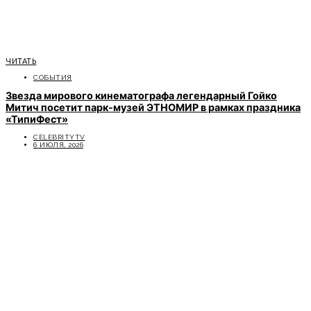
ЧИТАТЬ
СОБЫТИЯ
Звезда мирового кинематографа легендарный Гойко
Митич посетит парк-музей ЭТНОМИР в рамках праздника
«ТипиФест»
CELEBRITYTV
6 ИЮЛЯ, 2026