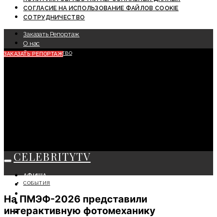
СОГЛАСИЕ НА ИСПОЛЬЗОВАНИЕ ФАЙЛОВ COOKIE
СОТРУДНИЧЕСТВО
Заказать Репортаж
О нас
Сотрудничество
ЗАКАЗАТЬ РЕПОРТАЖ
CELEBRITYTV
АФИША
СОБЫТИЯ
СОБЫТИЯ
КРАСОТА
На ПМЭФ-2026 представили
МОДА
интерактивную фотомеханику
ЛИЧНОСТЬ