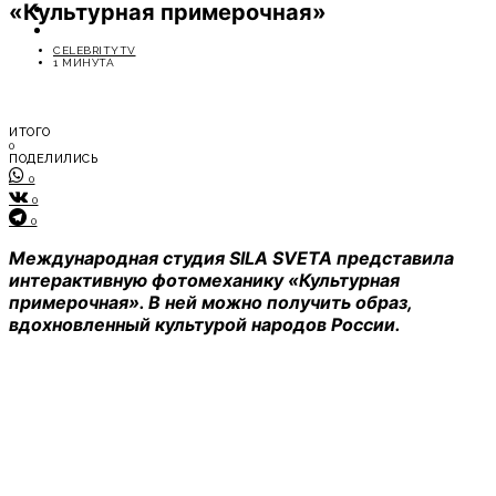
«Культурная примерочная»
ОТДЫХ
СОВЕТЫ ЭКСПЕРТОВ
CELEBRITYTV
1 МИНУТА
ИТОГО
0
ПОДЕЛИЛИСЬ
0
0
0
Международная студия SILA SVETA представила
интерактивную фотомеханику «Культурная
примерочная». В ней можно получить образ,
вдохновленный культурой народов России.