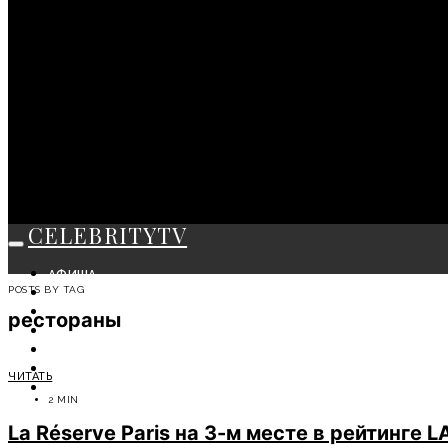
CELEBRITYTV
АФИША
POSTS BY TAG
СОБЫТИЯ
КРАСОТА
рестораны
МОДА
ЛИЧНОСТЬ
ОТДЫХ
ЧИТАТЬ
СОВЕТЫ ЭКСПЕРТОВ
2 MIN
La Réserve Paris на 3-м месте в рейтинге LA