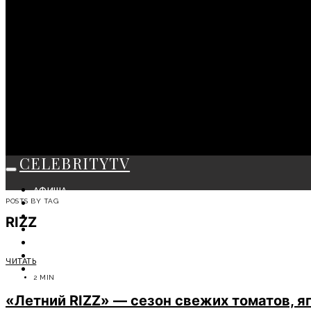
CELEBRITYTV
АФИША
POSTS BY TAG
СОБЫТИЯ
КРАСОТА
RIZZ
МОДА
ЛИЧНОСТЬ
ОТДЫХ
ЧИТАТЬ
СОВЕТЫ ЭКСПЕРТОВ
2 MIN
«Летний RIZZ» — сезон свежих томатов, я