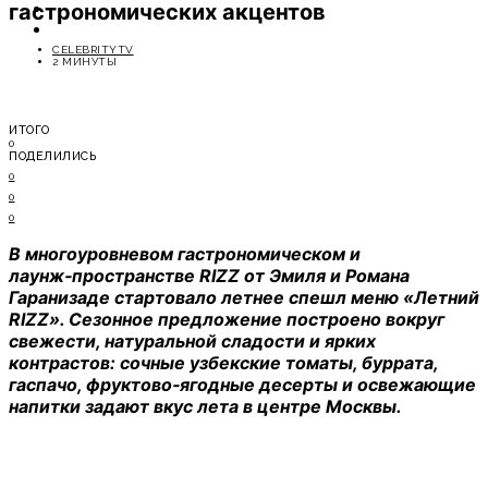
гастрономических акцентов
ОТДЫХ
СОВЕТЫ ЭКСПЕРТОВ
CELEBRITYTV
2 МИНУТЫ
ИТОГО
0
ПОДЕЛИЛИСЬ
0
0
0
В многоуровневом гастрономическом и
лаунж‑пространстве RIZZ от Эмиля и Романа
Гаранизаде стартовало летнее спешл меню «Летний
RIZZ». Сезонное предложение построено вокруг
свежести, натуральной сладости и ярких
контрастов: сочные узбекские томаты, буррата,
гаспачо, фруктово‑ягодные десерты и освежающие
напитки задают вкус лета в центре Москвы.