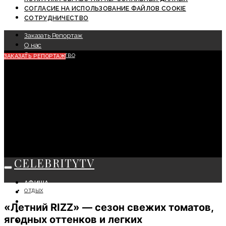
СОГЛАСИЕ НА ИСПОЛЬЗОВАНИЕ ФАЙЛОВ COOKIE
СОТРУДНИЧЕСТВО
Заказать Репортаж
О нас
Сотрудничество
ЗАКАЗАТЬ РЕПОРТАЖ
CELEBRITYTV
АФИША
ОТДЫХ
СОБЫТИЯ
КРАСОТА
«Летний RIZZ» — сезон свежих томатов,
МОДА
ягодных оттенков и легких
ЛИЧНОСТЬ