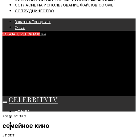
СОГЛАСИЕ НА ИСПОЛЬЗОВАНИЕ ФАЙЛОВ COOKIE
СОТРУДНИЧЕСТВО
Заказать Репортаж
О нас
Сотрудничество
ЗАКАЗАТЬ РЕПОРТАЖ
CELEBRITYTV
АФИША
POSTS BY TAG
СОБЫТИЯ
КРАСОТА
семейное кино
МОДА
ЛИЧНОСТЬ
1 ПОСТ