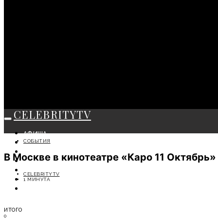
CELEBRITYTV
АФИША
СОБЫТИЯ
СОБЫТИЯ
КРАСОТА
В Москве в кинотеатре «Каро 11 Октябрь»
МОДА
ЛИЧНОСТЬ
CELEBRITYTV
ОТДЫХ
1 МИНУТА
СОВЕТЫ ЭКСПЕРТОВ
ИТОГО
0