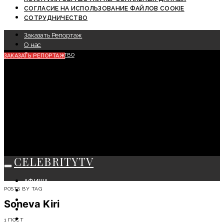
СОГЛАСИЕ НА ИСПОЛЬЗОВАНИЕ ФАЙЛОВ COOKIE
СОТРУДНИЧЕСТВО
Заказать Репортаж
О нас
Сотрудничество
ЗАКАЗАТЬ РЕПОРТАЖ
CELEBRITYTV
АФИША
POSTS BY TAG
СОБЫТИЯ
КРАСОТА
Soneva Kiri
МОДА
ЛИЧНОСТЬ
1 ПОСТ