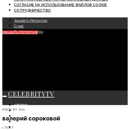
СОГЛАСИЕ НА ИСПОЛЬЗОВАНИЕ ФАЙЛОВ COOKIE
СОТРУДНИЧЕСТВО
Заказать Репортаж
О нас
Сотрудничество
ЗАКАЗАТЬ РЕПОРТАЖ
CELEBRITYTV
АФИША
POSTS BY TAG
СОБЫТИЯ
КРАСОТА
валерий сороковой
МОДА
ЛИЧНОСТЬ
1 ПОСТ