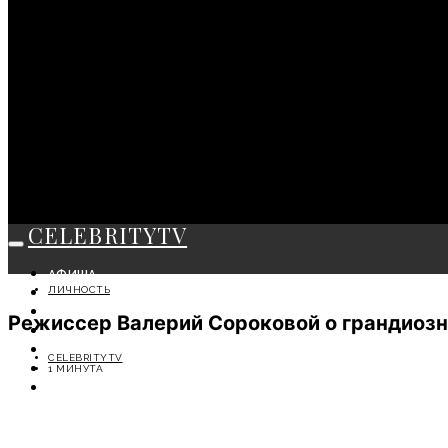
CELEBRITYTV
АФИША
ЛИЧНОСТЬ
СОБЫТИЯ
КРАСОТА
Режиссер Валерий Сороковой о грандиозно
МОДА
ЛИЧНОСТЬ
CELEBRITYTV
ОТДЫХ
1 МИНУТА
СОВЕТЫ ЭКСПЕРТОВ