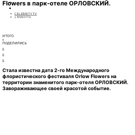
Flowers в парк-отеле ОРЛОВСКИЙ.
ОТДЫХ
СОВЕТЫ ЭКСПЕРТОВ
CELEBRITYTV
1 МИНУТА
ИТОГО
0
ПОДЕЛИЛИСЬ
0
0
0
Стала известна дата 2-го Международного
флористического фестиваля Orlow Flowers на
территории знаменитого парк-отеля ОРЛОВСКИЙ.
Завораживающее своей красотой событие.