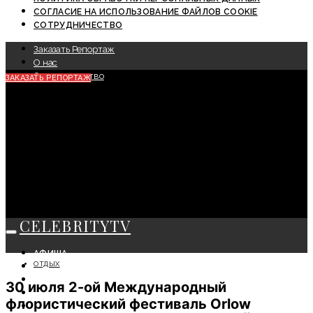
СОГЛАСИЕ НА ИСПОЛЬЗОВАНИЕ ФАЙЛОВ COOKIE
СОТРУДНИЧЕСТВО
Заказать Репортаж
О нас
Сотрудничество
ЗАКАЗАТЬ РЕПОРТАЖ
CELEBRITYTV
АФИША
ОТДЫХ
СОБЫТИЯ
КРАСОТА
30 июля 2-ой Международный
МОДА
флористический фестиваль Orlow
ЛИЧНОСТЬ