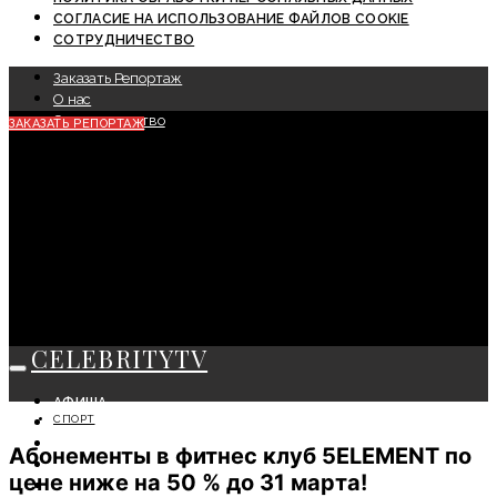
СОГЛАСИЕ НА ИСПОЛЬЗОВАНИЕ ФАЙЛОВ COOKIE
СОТРУДНИЧЕСТВО
Заказать Репортаж
О нас
Сотрудничество
ЗАКАЗАТЬ РЕПОРТАЖ
CELEBRITYTV
АФИША
СПОРТ
СОБЫТИЯ
КРАСОТА
Абонементы в фитнес клуб 5ELEMENT по
МОДА
цене ниже на 50 % до 31 марта!
ЛИЧНОСТЬ