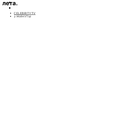
лета.
ОТДЫХ
СОВЕТЫ ЭКСПЕРТОВ
CELEBRITYTV
2 МИНУТЫ