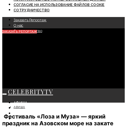
СОГЛАСИЕ НА ИСПОЛЬЗОВАНИЕ ФАЙЛОВ COOKIE
СОТРУДНИЧЕСТВО
Заказать Репортаж
О нас
Сотрудничество
ЗАКАЗАТЬ РЕПОРТАЖ
CELEBRITYTV
АФИША
АФИША
СОБЫТИЯ
КРАСОТА
Фестиваль «Лоза и Муза» — яркий
МОДА
праздник на Азовском море на закате
ЛИЧНОСТЬ