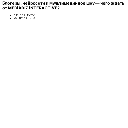
Блогеры, нейросети и мультимедийное шоу — чего ждать
от MEDiABiZ iNTERACTiVE?
CELEBRITYTV
16 ИЮЛЯ, 2026