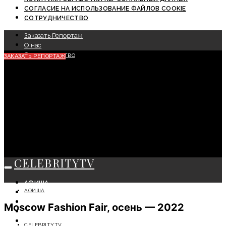
СОГЛАСИЕ НА ИСПОЛЬЗОВАНИЕ ФАЙЛОВ COOKIE
СОТРУДНИЧЕСТВО
Заказать Репортаж
О нас
Сотрудничество
ЗАКАЗАТЬ РЕПОРТАЖ
CELEBRITYTV
АФИША
АФИША
СОБЫТИЯ
КРАСОТА
Moscow Fashion Fair, осень — 2022
МОДА
ЛИЧНОСТЬ
CELEBRITYTV