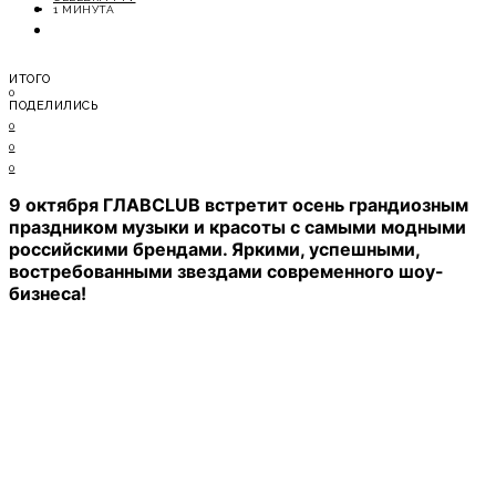
ОТДЫХ
1 МИНУТА
СОВЕТЫ ЭКСПЕРТОВ
ИТОГО
0
ПОДЕЛИЛИСЬ
0
0
0
9 октября​ ГЛАВCLUB​ встретит осень грандиозным
праздником музыки и красоты с самыми модными
российскими брендами. Яркими, успешными,
востребованными звездами современного шоу-
бизнеса!