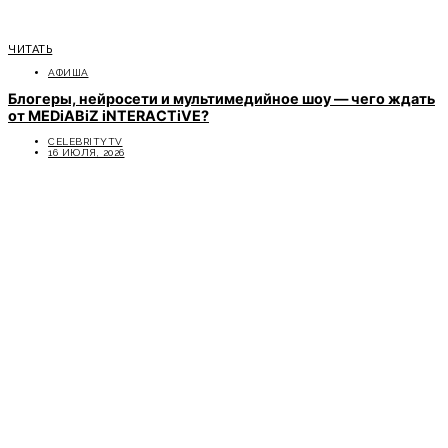
ЧИТАТЬ
АФИША
Блогеры, нейросети и мультимедийное шоу — чего ждать
от MEDiABiZ iNTERACTiVE?
CELEBRITYTV
16 ИЮЛЯ, 2026