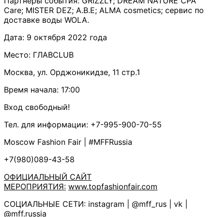
Партнёры события: GRIZZLY; DREAM NATURE CPA
Care; MISTER DEZ; А.В.Е; ALMA cosmetics; сервис по
доставке воды WOLA.
Дата: 9 октября 2022 года
Место: ГЛАВCLUB
Москва, ул. Орджоникидзе, 11 стр.1
Время начала: 17:00
Вход свободный!
Тел. для информации: +7-995-900-70-55
Moscow Fashion Fair | #MFFRussia
+7(980)089-43-58
ОФИЦИАЛЬНЫЙ САЙТ
МЕРОПРИЯТИЯ:
www.topfashionfair.com
СОЦИАЛЬНЫЕ СЕТИ: instagram | @mff_rus | vk |
@mff.russia