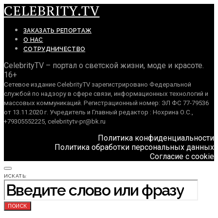
CELEBRITY.TV
ЗАКАЗАТЬ РЕПОРТАЖ
О НАС
СОТРУДНИЧЕСТВО
CelebrityTV – портал о светской жизни, моде и красоте.
16+
Сетевое издание CelebrityTV зарегистрировано Федеральной
службой по надзору в сфере связи, информационных технологий и
массовых коммуникаций. Регистрационный номер: ЭЛ ФС 77-79536
от 13.11.2020 г. Учредитель и Главный редактор : Нохрина О.С.,
+79305552225, celebritytv-pr@bk.ru
Политика конфиденциальности
Политика обработки персональных данных
Согласие с cookie
ИСКАТЬ:
ПОИСК