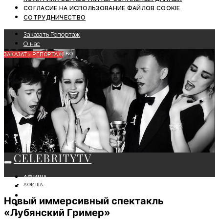
СОГЛАСИЕ НА ИСПОЛЬЗОВАНИЕ ФАЙЛОВ COOKIE
СОТРУДНИЧЕСТВО
Заказать Репортаж
О нас
Сотрудничество
ЗАКАЗАТЬ РЕПОРТАЖ
CELEBRITYTV
АФИША
АФИША
СОБЫТИЯ
КРАСОТА
Новый иммерсивный спектакль
МОДА
«Лубянский Гример»
ЛИЧНОСТЬ