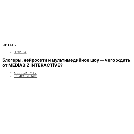
ЧИТАТЬ
АФИША
Блогеры, нейросети и мультимедийное шоу — чего ждать
от MEDiABiZ iNTERACTiVE?
CELEBRITYTV
16 ИЮЛЯ, 2026