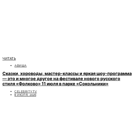
ЧИТАТЬ
АФИША
Сказки, хороводы, мастер-классы и яркая шоу-программа
— это и многое другое на фестивале нового русского
стиля «Фолково» 11 июля в парке «Сокольники»
CELEBRITYTV
8 ИЮЛЯ, 2026