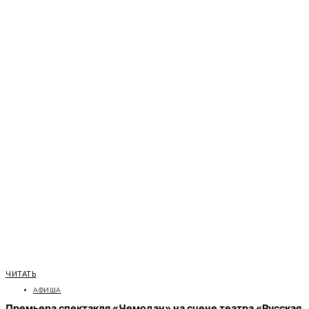
ЧИТАТЬ
АФИША
Премьера спектакля «Чемодан» на сцене театра «Русская