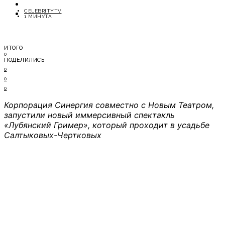
ОТДЫХ
CELEBRITYTV
СОВЕТЫ ЭКСПЕРТОВ
1 МИНУТА
ИТОГО
0
ПОДЕЛИЛИСЬ
0
0
0
Корпорация Синергия совместно с Новым Театром,
запустили новый иммерсивный спектакль
«Лубянский Гример», который проходит в усадьбе
Салтыковых-Чертковых