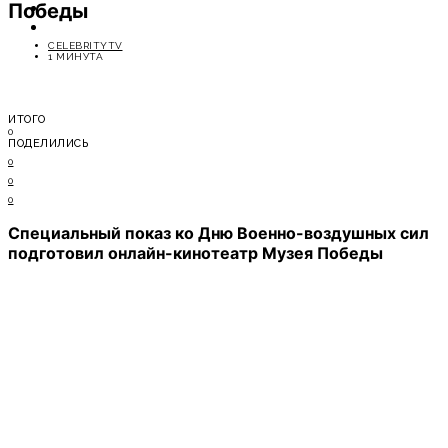
Победы
ОТДЫХ
СОВЕТЫ ЭКСПЕРТОВ
CELEBRITYTV
1 МИНУТА
ИТОГО
0
ПОДЕЛИЛИСЬ
0
0
0
Специальный показ ко Дню Военно-воздушных сил
подготовил онлайн-кинотеатр Музея Победы