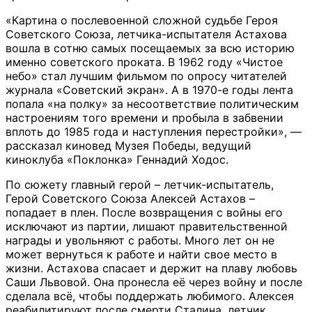
«Картина о послевоенной сложной судьбе Героя
Советского Союза, летчика-испытателя Астахова
вошла в сотню самых посещаемых за всю историю
именно советского проката. В 1962 году «Чистое
небо» стал лучшим фильмом по опросу читателей
журнала «Советский экран». А в 1970-е годы лента
попала «на полку» за несоответствие политическим
настроениям того времени и пробыла в забвении
вплоть до 1985 года и наступления перестройки», —
рассказал киновед Музея Победы, ведущий
киноклуба «Поклонка» Геннадий Ходос.
По сюжету главный герой – летчик-испытатель,
Герой Советского Союза Алексей Астахов –
попадает в плен. После возвращения с войны его
исключают из партии, лишают правительственной
награды и увольняют с работы. Много лет он не
может вернуться к работе и найти свое место в
жизни. Астахова спасает и держит на плаву любовь
Саши Львовой. Она пронесла её через войну и после
сделала всё, чтобы поддержать любимого. Алексея
реабилитируют после смерти Сталина, летчик