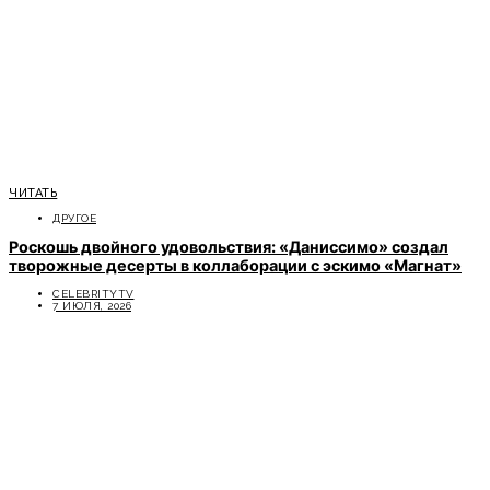
ЧИТАТЬ
ДРУГОЕ
Роскошь двойного удовольствия: «Даниссимо» создал
творожные десерты в коллаборации с эскимо «Магнат»
CELEBRITYTV
7 ИЮЛЯ, 2026