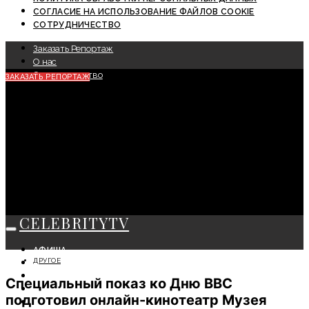
СОГЛАСИЕ НА ИСПОЛЬЗОВАНИЕ ФАЙЛОВ COOKIE
СОТРУДНИЧЕСТВО
Заказать Репортаж
О нас
Сотрудничество
ЗАКАЗАТЬ РЕПОРТАЖ
CELEBRITYTV
АФИША
ДРУГОЕ
СОБЫТИЯ
КРАСОТА
Специальный показ ко Дню ВВС
МОДА
подготовил онлайн-кинотеатр Музея
ЛИЧНОСТЬ