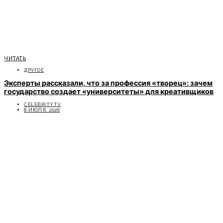
ЧИТАТЬ
ДРУГОЕ
Эксперты рассказали, что за профессия «творец»: зачем
государство создает «университеты» для креативщиков
CELEBRITYTV
8 ИЮЛЯ, 2026