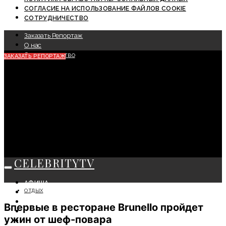
СОГЛАСИЕ НА ИСПОЛЬЗОВАНИЕ ФАЙЛОВ COOKIE
СОТРУДНИЧЕСТВО
Заказать Репортаж
О нас
Сотрудничество
ЗАКАЗАТЬ РЕПОРТАЖ
CELEBRITYTV
АФИША
ОТДЫХ
СОБЫТИЯ
КРАСОТА
Впервые в ресторане Brunello пройдет
МОДА
ужин от шеф-повара
ЛИЧНОСТЬ