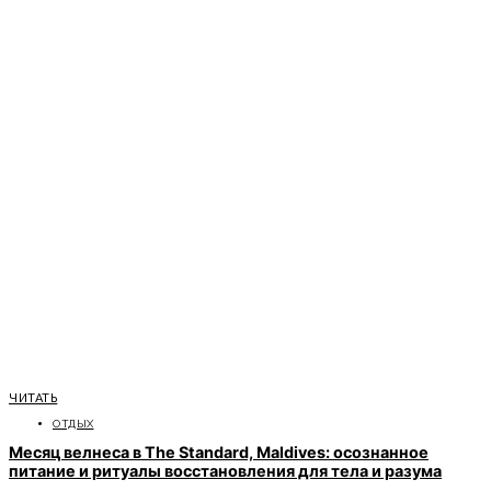
ЧИТАТЬ
ОТДЫХ
Месяц велнеса в The Standard, Maldives: осознанное
питание и ритуалы восстановления для тела и разума