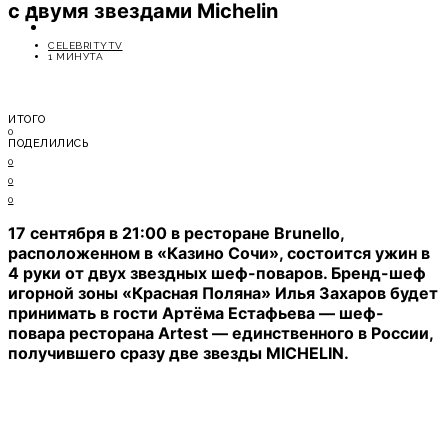
с двумя звездами Michelin
ОТДЫХ
СОВЕТЫ ЭКСПЕРТОВ
CELEBRITYTV
1 МИНУТА
ИТОГО
0
ПОДЕЛИЛИСЬ
0
0
0
17 сентября в 21:00 в ресторане Brunello,
расположенном в «Казино Сочи», состоится ужин в
4 руки от двух звездных шеф-поваров. Бренд-шеф
игорной зоны «Красная Поляна» Илья Захаров будет
принимать в гости Артёма Естафьева — шеф-
повара ресторана Artest — единственного в России,
получившего сразу две звезды MICHELIN.