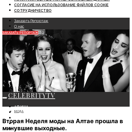
СОГЛАСИЕ НА ИСПОЛЬЗОВАНИЕ ФАЙЛОВ COOKIE
СОТРУДНИЧЕСТВО
Заказать Репортаж
О нас
Сотрудничество
ЗАКАЗАТЬ РЕПОРТАЖ
CELEBRITYTV
АФИША
МОДА
СОБЫТИЯ
КРАСОТА
Вторая Неделя моды на Алтае прошла в
МОДА
минувшие выходные.
ЛИЧНОСТЬ