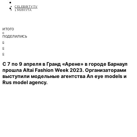
ОТДЫХ
CELEBRITYTV
СОВЕТЫ ЭКСПЕРТОВ
1 МИНУТА
ИТОГО
0
ПОДЕЛИЛИСЬ
0
0
0
С 7 по 9 апреля в Гранд «Арене» в городе Барнаул
прошла Altai Fashion Week 2023. Организаторами
выступили модельные агентства An eye models и
Rus model agency.