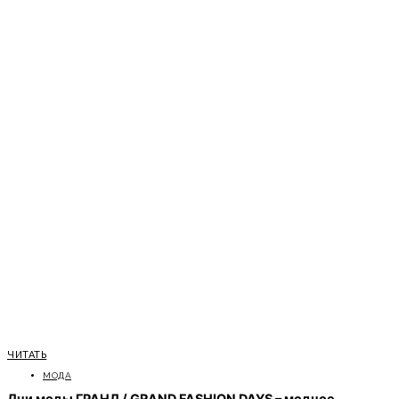
ЧИТАТЬ
МОДА
Дни моды ГРАНД / GRAND FASHION DAYS – модное