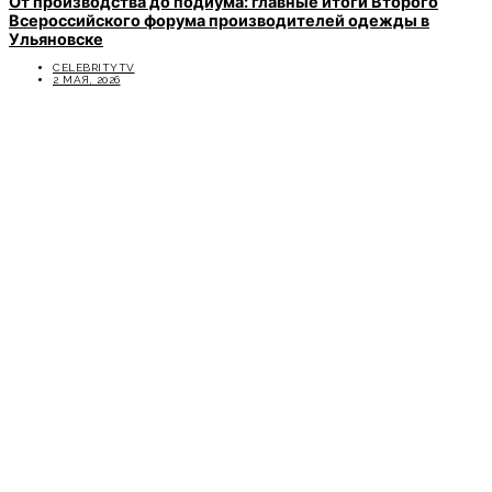
От производства до подиума: главные итоги Второго
Всероссийского форума производителей одежды в
Ульяновске
CELEBRITYTV
2 МАЯ, 2026