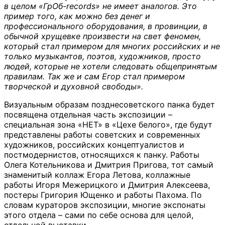
в целом «ГрОб-records» не имеет аналогов. Это
пример того, как можно без денег и
профессионального оборудования, в провинции, в
обычной хрущевке произвести на свет феномен,
который стал примером для многих российских и не
только музыкантов, поэтов, художников, просто
людей, которые не хотели следовать общепринятым
правилам. Так же и сам Егор стал примером
творческой и духовной свободы».
Визуальным образам позднесоветского панка будет
посвящена отдельная часть экспозиции –
специальная зона «НЕТ» в «Цехе белого», где будут
представлены работы советских и современных
художников, российских концептуалистов и
постмодернистов, относящихся к панку. Работы
Олега Котельникова и Дмитрия Пригова, тот самый
знаменитый коллаж Егора Летова, коллажные
работы Игоря Межерицкого и Дмитрия Алексеева,
постеры Григория Ющенко и работы Пахома. По
словам кураторов экспозиции, многие экспонаты
этого отдела – сами по себе основа для целой,
отдельной выставки.