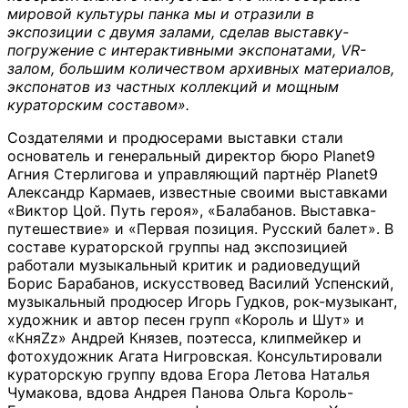
мировой культуры панка мы и отразили в
экспозиции с двумя залами, сделав выставку-
погружение с интерактивными экспонатами, VR-
залом, большим количеством архивных материалов,
экспонатов из частных коллекций и мощным
кураторским составом».
Создателями и продюсерами выставки стали
основатель и генеральный директор бюро Planet9
Агния Стерлигова и управляющий партнёр Planet9
Александр Кармаев, известные своими выставками
«Виктор Цой. Путь героя», «Балабанов. Выставка-
путешествие» и «Первая позиция. Русский балет». В
составе кураторской группы над экспозицией
работали музыкальный критик и радиоведущий
Борис Барабанов, искусствовед Василий Успенский,
музыкальный продюсер Игорь Гудков, рок-музыкант,
художник и автор песен групп «Король и Шут» и
«КняZz» Андрей Князев, поэтесса, клипмейкер и
фотохудожник Агата Нигровская. Консультировали
кураторскую группу вдова Егора Летова Наталья
Чумакова, вдова Андрея Панова Ольга Король-