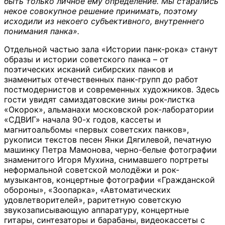
быть только личное ему определение. Мы старались
некое совокупное решение принимать, поэтому
исходили из некоего субъективного, внутреннего
понимания панка».
Отдельной частью зала «Истории панк-рока» станут
образы и истории советского панка – от
поэтических исканий сибирских панков и
знаменитых отечественных панк-групп до работ
постмодернистов и современных художников. Здесь
гости увидят самиздатовские зины рок-листка
«Окорок», альманахи московской рок-лаборатории
«СДВИГ» начала 90-х годов, кассеты и
магнитоальбомы «первых советских панков»,
рукописи текстов песен Янки Дягилевой, печатную
машинку Петра Мамонова, черно-белые фотографии
знаменитого Игоря Мухина, снимавшего портреты
неформальной советской молодёжи и рок-
музыкантов, концертные фотографии «Гражданской
обороны», «Зоопарка», «Автоматических
удовлетворителей», раритетную советскую
звукозаписывающую аппаратуру, концертные
гитары, синтезаторы и барабаны, видеокассеты с