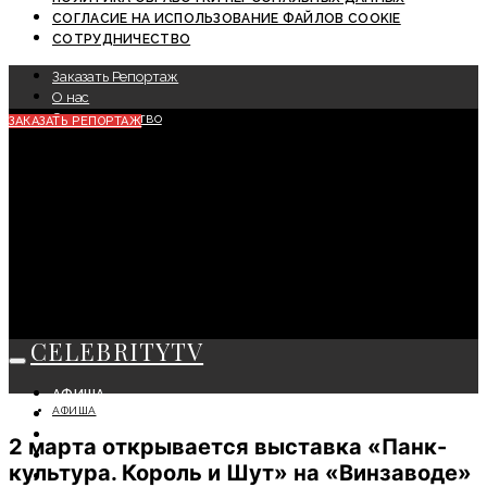
СОГЛАСИЕ НА ИСПОЛЬЗОВАНИЕ ФАЙЛОВ COOKIE
СОТРУДНИЧЕСТВО
Заказать Репортаж
О нас
Сотрудничество
ЗАКАЗАТЬ РЕПОРТАЖ
CELEBRITYTV
АФИША
АФИША
СОБЫТИЯ
КРАСОТА
2 марта открывается выставка «Панк-
МОДА
культура. Король и Шут» на «Винзаводе»
ЛИЧНОСТЬ