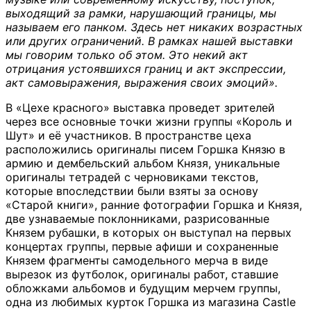
выходящий за рамки, нарушающий границы, мы
называем его панком. Здесь нет никаких возрастных
или других ограничений. В рамках нашей выставки
мы говорим только об этом. Это некий акт
отрицания устоявшихся границ и акт экспрессии,
акт самовыражения, выражения своих эмоций».
В «Цехе красного» выставка проведет зрителей
через все основные точки жизни группы «Король и
Шут» и её участников. В пространстве цеха
расположились оригиналы писем Горшка Князю в
армию и дембельский альбом Князя, уникальные
оригиналы тетрадей с черновиками текстов,
которые впоследствии были взяты за основу
«Старой книги», ранние фотографии Горшка и Князя,
две узнаваемые поклонниками, разрисованные
Князем рубашки, в которых он выступал на первых
концертах группы, первые афиши и сохраненные
Князем фрагменты самодельного мерча в виде
вырезок из футболок, оригиналы работ, ставшие
обложками альбомов и будущим мерчем группы,
одна из любимых курток Горшка из магазина Castle