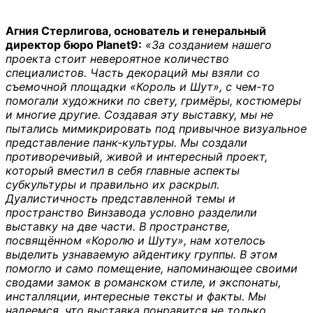
Агния Стерлигова, основатель и генеральный
директор бюро Planet9:
«За созданием нашего
проекта стоит невероятное количество
специалистов. Часть декораций мы взяли со
съемочной площадки «Король и Шут», с чем-то
помогали художники по свету, гримёры, костюмеры
и многие другие. Создавая эту выставку, мы не
пытались мимикрировать под привычное визуальное
представление панк-культуры. Мы создали
противоречивый, живой и интересный проект,
который вместил в себя главные аспекты
субкультуры и правильно их раскрыл.
Дуалистичность представленной темы и
пространство Винзавода условно разделили
выставку на две части. В пространстве,
посвящённом «Королю и Шуту», нам хотелось
выделить узнаваемую айдентику группы. В этом
помогло и само помещение, напоминающее своими
сводами замок в романском стиле, и экспонаты,
инсталляции, интересные тексты и факты. Мы
надеемся, что выставка понравится не только