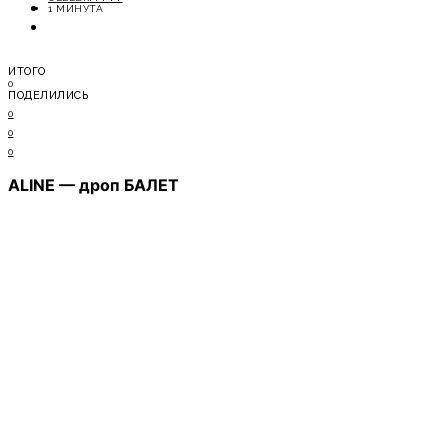
ОТДЫХ
1 МИНУТА
СОВЕТЫ ЭКСПЕРТОВ
ИТОГО
0
ПОДЕЛИЛИСЬ
0
0
0
ALINE — дроп БАЛЕТ