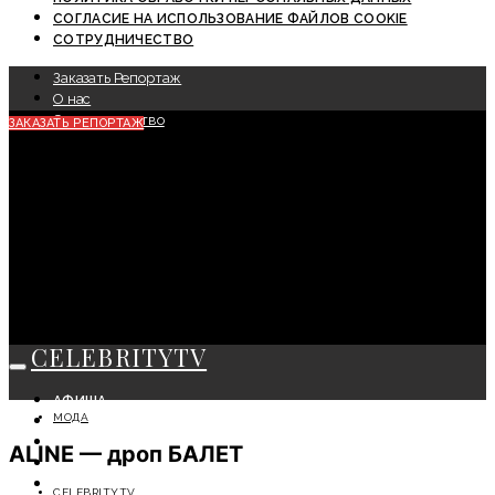
СОГЛАСИЕ НА ИСПОЛЬЗОВАНИЕ ФАЙЛОВ COOKIE
СОТРУДНИЧЕСТВО
Заказать Репортаж
О нас
Сотрудничество
ЗАКАЗАТЬ РЕПОРТАЖ
CELEBRITYTV
АФИША
МОДА
СОБЫТИЯ
КРАСОТА
ALINE — дроп БАЛЕТ
МОДА
ЛИЧНОСТЬ
CELEBRITYTV