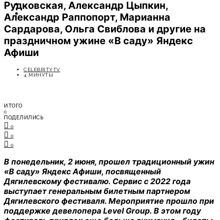
Рудковская, Александр Цыпкин,
ОТДЫХ
СОВЕТЫ ЭКСПЕРТОВ
Александр Раппопорт, Марианна
Сардарова, Ольга Свиблова и другие на
праздничном ужине «В саду» Яндекс
Афиши
CELEBRITYTV
4 МИНУТЫ
ИТОГО
0
ПОДЕЛИЛИСЬ
0
0
0
В понедельник, 2 июня, прошел традиционный ужин
«В саду» Яндекс Афиши, посвященный
Дягилевскому фестивалю. Сервис с 2022 года
выступает генеральным билетным партнером
Дягилевского фестиваля. Мероприятие прошло при
поддержке девелопера Level Group. В этом году