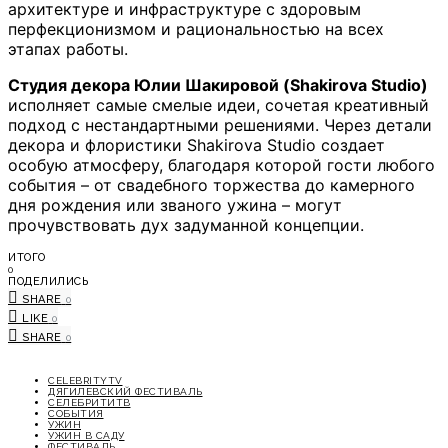
архитектуре и инфраструктуре с здоровым
перфекционизмом и рациональностью на всех
этапах работы.
Студия декора Юлии Шакировой (Shakirova Studio)
исполняет самые смелые идеи, сочетая креативный
подход с нестандартными решениями. Через детали
декора и флористики Shakirova Studio создает
особую атмосферу, благодаря которой гости любого
события – от свадебного торжества до камерного
дня рождения или званого ужина – могут
прочувствовать дух задуманной концепции.
ИТОГО
0
ПОДЕЛИЛИСЬ
SHARE
0
LIKE
0
SHARE
0
CELEBRITYTV
ДЯГИЛЕВСКИЙ ФЕСТИВАЛЬ
СЕЛЕБРИТИТВ
СОБЫТИЯ
УЖИН
УЖИН В САДУ
ФЕСТИВАЛЬ