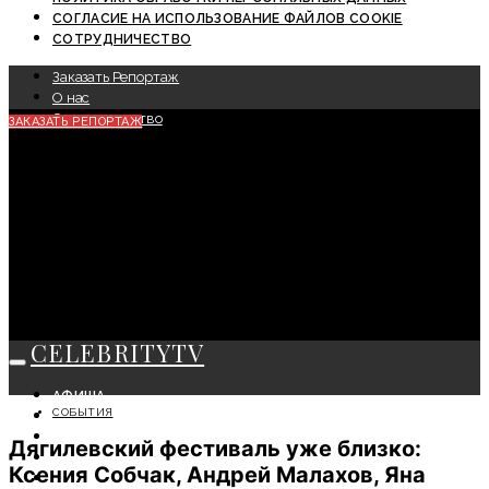
СОГЛАСИЕ НА ИСПОЛЬЗОВАНИЕ ФАЙЛОВ COOKIE
СОТРУДНИЧЕСТВО
Заказать Репортаж
О нас
Сотрудничество
ЗАКАЗАТЬ РЕПОРТАЖ
CELEBRITYTV
АФИША
СОБЫТИЯ
СОБЫТИЯ
КРАСОТА
Дягилевский фестиваль уже близко:
МОДА
Ксения Собчак, Андрей Малахов, Яна
ЛИЧНОСТЬ