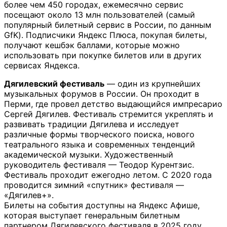
более чем 450 городах, ежемесячно сервис
посещают около 13 млн пользователей (самый
популярный билетный сервис в России, по данным
GfK). Подписчики Яндекс Плюса, покупая билеты,
получают кешбэк баллами, которые можно
использовать при покупке билетов или в других
сервисах Яндекса.
Дягилевский фестиваль
— один из крупнейших
музыкальных форумов в России. Он проходит в
Перми, где провел детство выдающийся импресарио
Сергей Дягилев. Фестиваль стремится укреплять и
развивать традиции Дягилева и исследует
различные формы творческого поиска, нового
театрального языка и современных тенденций
академической музыки. Художественный
руководитель фестиваля — Теодор Курентзис.
Фестиваль проходит ежегодно летом. С 2020 года
проводится зимний «спутник» фестиваля —
«Дягилев+».
Билеты на события доступны на Яндекс Афише,
которая выступает генеральным билетным
партнером Дягилевского фестиваля в 2025 году.