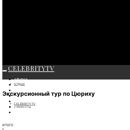
CELEBRITYTV
АФИША
ОТДЫХ
СОБЫТИЯ
КРАСОТА
Экскурсионный тур по Цюриху
МОДА
ЛИЧНОСТЬ
CELEBRITYTV
ОТДЫХ
2 МИНУТЫ
СОВЕТЫ ЭКСПЕРТОВ
ИТОГО
0