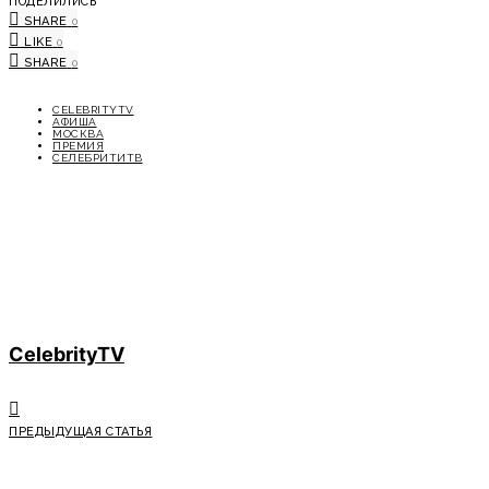
ПОДЕЛИЛИСЬ
SHARE
0
LIKE
0
SHARE
0
CELEBRITYTV
АФИША
МОСКВА
ПРЕМИЯ
СЕЛЕБРИТИТВ
CelebrityTV
ПРЕДЫДУЩАЯ СТАТЬЯ