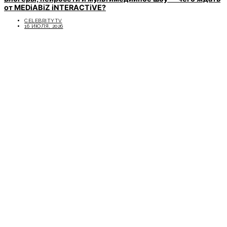
от MEDiABiZ iNTERACTiVE?
CELEBRITYTV
16 ИЮЛЯ, 2026