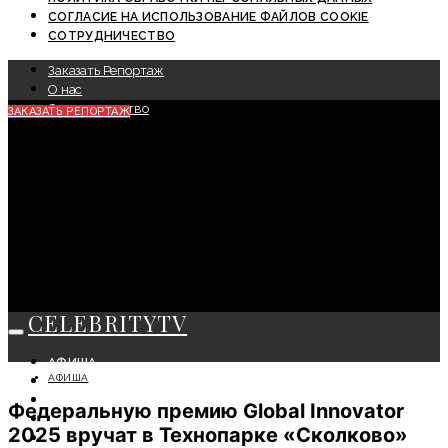
СОГЛАСИЕ НА ИСПОЛЬЗОВАНИЕ ФАЙЛОВ COOKIE
СОТРУДНИЧЕСТВО
Заказать Репортаж
О нас
Сотрудничество
ЗАКАЗАТЬ РЕПОРТАЖ
CELEBRITYTV
АФИША
АФИША
СОБЫТИЯ
КРАСОТА
Федеральную премию Global Innovator
МОДА
2025 вручат в Технопарке «Сколково»
ЛИЧНОСТЬ