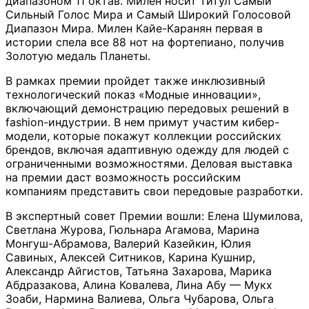
диапазоном 11 октав. Милен носит титул Самый
Сильный Голос Мира и Самый Широкий Голосовой
Диапазон Мира. Милен Кайе-Каранян первая в
истории спела все 88 нот на фортепиано, получив
Золотую медаль Планеты.
В рамках премии пройдет также инклюзивный
технологический показ «Модные инновации»,
включающий демонстрацию передовых решений в
fashion-индустрии. В нем примут участим кибер-
модели, которые покажут коллекции российских
брендов, включая адаптивную одежду для людей с
ограниченными возможностями. Деловая выставка
на премии даст возможность российским
компаниям представить свои передовые разработки.
В экспертный совет Премии вошли: Елена Шумилова,
Светлана Журова, Гюльнара Агамова, Марина
Монгуш-Абрамова, Валерий Казейкин, Юлия
Савиных, Алексей Ситников, Карина Кушнир,
Александр Айгистов, Татьяна Захарова, Марика
Абдразакова, Алина Ковалева, Лина Абу — Мукх
Зоаби, Нармина Валиева, Ольга Чубарова, Ольга