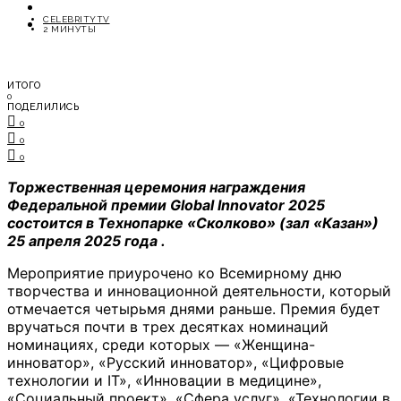
ОТДЫХ
CELEBRITYTV
СОВЕТЫ ЭКСПЕРТОВ
2 МИНУТЫ
ИТОГО
0
ПОДЕЛИЛИСЬ
0
0
0
Торжественная церемония награждения
Федеральной премии Global Innovator 2025
состоится в Технопарке «Сколково» (зал «Казан»)
25 апреля 2025 года .
Мероприятие приурочено ко Всемирному дню
творчества и инновационной деятельности, который
отмечается четырьмя днями раньше. Премия будет
вручаться почти в трех десятках номинаций
номинациях, среди которых — «Женщина-
инноватор», «Русский инноватор», «Цифровые
технологии и IT», «Инновации в медицине»,
«Социальный проект», «Сфера услуг», «Технологии в