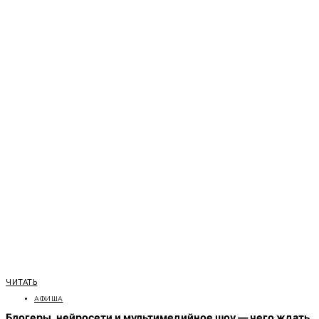
ЧИТАТЬ
АФИША
Блогеры, нейросети и мультимедийное шоу — чего ждать