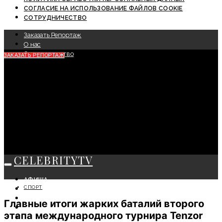
СОГЛАСИЕ НА ИСПОЛЬЗОВАНИЕ ФАЙЛОВ COOKIE
СОТРУДНИЧЕСТВО
Заказать Репортаж
О нас
Сотрудничество
ЗАКАЗАТЬ РЕПОРТАЖ
CELEBRITYTV
АФИША
СПОРТ
СОБЫТИЯ
КРАСОТА
Главные итоги жарких баталий второго
МОДА
этапа международного турнира Tenzor
ЛИЧНОСТЬ