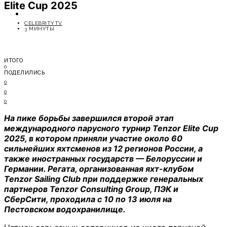
Elite Cup 2025
ОТДЫХ
СОВЕТЫ ЭКСПЕРТОВ
CELEBRITYTV
3 МИНУТЫ
ИТОГО
0
ПОДЕЛИЛИСЬ
0
0
0
На пике борьбы завершился второй этап
международного парусного турнир Tenzor Elite Cup
2025, в котором приняли участие около 60
сильнейших яхтсменов из 12 регионов России, а
также иностранных государств — Белоруссии и
Германии. Регата, организованная яхт-клубом
Tenzor Sailing Club при поддержке генеральных
партнеров Tenzor Consulting Group, ПЭК и
СберСити, проходила с 10 по 13 июля на
Пестовском водохранилище.