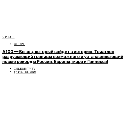
ЧИТАТЬ
СПОРТ
A100 — Вызов, который войдет в историю. Триатлон,
разрушающий границы возможного и устанавливающий
новые рекорды России, Европы, мира и Гиннесса!
CELEBRITYTV
17 ИЮНЯ, 2026